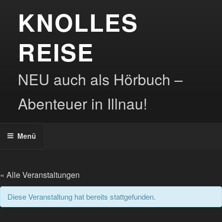
Zum
KNOLLES
Inhalt
springen
REISE
NEU auch als Hörbuch –
Abenteuer in Illnau!
Menü
« Alle Veranstaltungen
Diese Veranstaltung hat bereits stattgefunden.