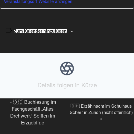
Veranstaltungsort-Website anzeigen
Zum Kalender hinzufügen
Details folgen in Kürze
V
«
🇩🇪 Buchlesung im
🇨🇭 Erzählnacht im Schulhaus
e
Fachgeschäft „Altes
Scherr in Zürich (nicht öffentlich)
Drehwerk“ Seiffen im
r
»
Erzgebirge
a
n