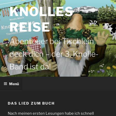
Zum
KNOLLES
Inhalt
springen
REISE
Abenteuer bei Tischlein
deck dich – der 3. Knolle-
Band ist da!
Menü
DAS LIED ZUM BUCH
Nach meinen ersten Lesungen habe ich schnell