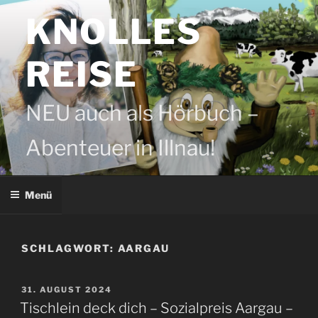
Zum
KNOLLES
Inhalt
springen
REISE
NEU auch als Hörbuch –
Abenteuer in Illnau!
Menü
SCHLAGWORT:
AARGAU
VERÖFFENTLICHT
31. AUGUST 2024
AM
Tischlein deck dich – Sozialpreis Aargau –