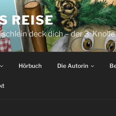
S REISE
schlein deck dich – der 3. Knolle
Hörbuch
Die Autorin
Be
kt