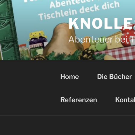
Zum
Inhalt
springen
KNOLLE
Abenteuer bei Ti
Home
Die Bücher
Referenzen
Konta