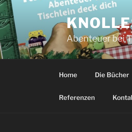
Zum
Inhalt
springen
KNOLLE
Abenteuer bei Ti
Home
Die Bücher
Referenzen
Konta