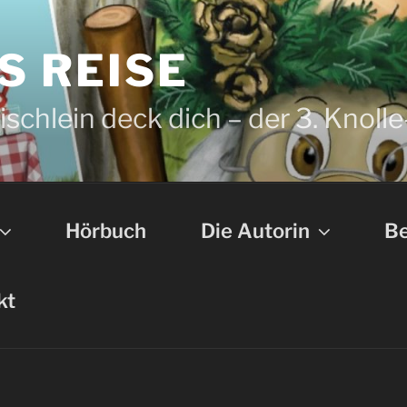
S REISE
schlein deck dich – der 3. Knolle
Hörbuch
Die Autorin
Be
kt