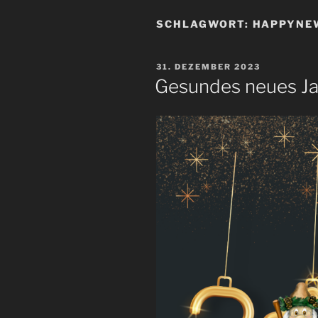
SCHLAGWORT:
HAPPYNE
VERÖFFENTLICHT
31. DEZEMBER 2023
AM
Gesundes neues J