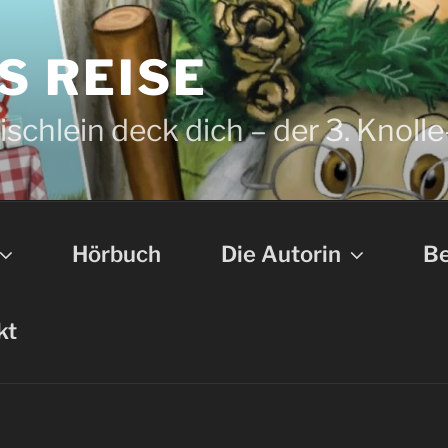
S REISE
schlein deck dich – der 3. Knolle
Hörbuch
Die Autorin
Be
kt