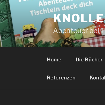
Zum
Inhalt
springen
KNOLLE
Abenteuer bei Ti
Home
Die Bücher
Referenzen
Konta