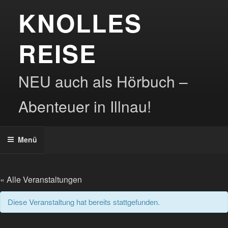
Zum
KNOLLES
Inhalt
springen
REISE
NEU auch als Hörbuch –
Abenteuer in Illnau!
Menü
« Alle Veranstaltungen
Diese Veranstaltung hat bereits stattgefunden.