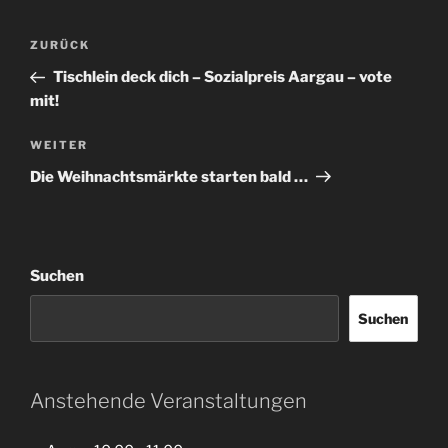
Beitragsnavigation
Vorheriger
ZURÜCK
Beitrag
Tischlein deck dich – Sozialpreis Aargau – vote
mit!
Nächster
WEITER
Beitrag
Die Weihnachtsmärkte starten bald …
Suchen
Suchen
Anstehende Veranstaltungen